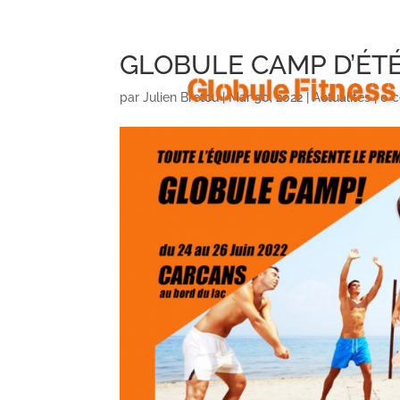
GLOBULE CAMP D’ÉTÉ
par
Julien Bretou
|
Mar 30, 2022
|
Actualités
|
0 