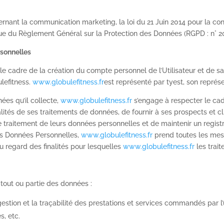
rnant la communication marketing, la loi du 21 Juin 2014 pour la co
que du Règlement Général sur la Protection des Données (
RGPD
: n° 2
rsonnelles
e cadre de la création du compte personnel de l’Utilisateur et de sa 
lefitness.
www.globulefitness.fr
est représenté par tyest, son représ
ées qu’il collecte,
www.globulefitness.fr
s’engage à respecter le cadr
lités de ses traitements de données, de fournir à ses prospects et cli
traitement de leurs données personnelles et de maintenir un registr
es Données Personnelles,
www.globulefitness.fr
prend toutes les mesu
 regard des finalités pour lesquelles
www.globulefitness.fr
les traite
 tout ou partie des données :
gestion et la traçabilité des prestations et services commandés par l’u
s, etc.