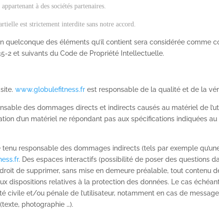
appartenant à des sociétés partenaires.
ielle est strictement interdite sans notre accord.
l’un quelconque des éléments qu’il contient sera considérée comme co
5-2 et suivants du Code de Propriété Intellectuelle.
site.
www.globulefitness.fr
est responsable de la qualité et de la vér
sable des dommages directs et indirects causés au matériel de l’utili
ilisation d’un matériel ne répondant pas aux spécifications indiquées au 
 tenu responsable des dommages indirects (tels par exemple qu’une
ess.fr
. Des espaces interactifs (possibilité de poser des questions d
 droit de supprimer, sans mise en demeure préalable, tout contenu d
 aux dispositions relatives à la protection des données. Le cas échéan
té civile et/ou pénale de l’utilisateur, notamment en cas de message à
(texte, photographie …).