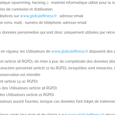
matique (spamming, hacking…) : matériel informatique utilisé pour la n
ées de connexion et d’utilisation
ltatives sur
www.globulefitness.fr
: adresse email
(sms, mail) : numéro de téléphone, adresse email
données personnelles qui sont donc uniquement utilisées par nécessit
n vigueur, les Utilisateurs de
www.globulefitness.fr
disposent des d
ion (article 16
RGPD
), de mise à jour, de complétude des données des 
aractère personnel (article 17 du
RGPD
), lorsqu’elles sont inexactes
conservation est interdite
t (article 13-2c
RGPD
)
 des Utilisateurs (article 18
RGPD
)
es Utilisateurs (article 21
RGPD
)
lisateurs auront fournies, lorsque ces données font l’objet de trait
ateurs après leur mort et de choisir à qui
www.globulefitness.fr
devra