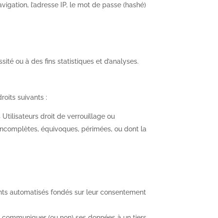
avigation, l’adresse IP, le mot de passe (hashé)
é ou à des fins statistiques et d’analyses.
roits suivants :
Utilisateurs droit de verrouillage ou
, incomplètes, équivoques, périmées, ou dont la
ements automatisés fondés sur leur consentement
 communiquer (ou non) ses données à un tiers