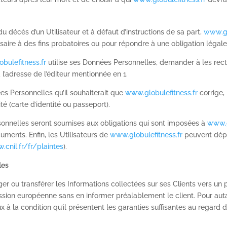
 décès d’un Utilisateur et à défaut d’instructions de sa part,
www.gl
saire à des fins probatoires ou pour répondre à une obligation légale
bulefitness.fr
utilise ses Données Personnelles, demander à les rectif
à l’adresse de l’éditeur mentionnée en 1.
ées Personnelles qu’il souhaiterait que
www.globulefitness.fr
corrige,
é (carte d’identité ou passeport).
nnelles seront soumises aux obligations qui sont imposées à
www.g
ments. Enfin, les Utilisateurs de
www.globulefitness.fr
peuvent dépo
.cnil.fr/fr/
plaintes
).
les
erger ou transférer les Informations collectées sur ses Clients vers u
on européenne sans en informer préalablement le client. Pour aut
 à la condition qu’il présentent les garanties suffisantes au regard