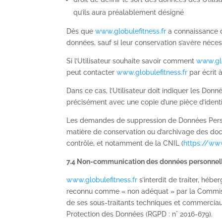
qu’ils aura préalablement désigné
Dès que
www.globulefitness.fr
a connaissance du
données, sauf si leur conservation s’avère néces
Si l’Utilisateur souhaite savoir comment
www.glo
peut contacter
www.globulefitness.fr
par écrit 
Dans ce cas, l’Utilisateur doit indiquer les Donn
précisément avec une copie d’une pièce d’identit
Les demandes de suppression de Données Perso
matière de conservation ou d’archivage des docu
contrôle, et notamment de la CNIL (
https://www
7.4 Non-communication des données personnel
www.globulefitness.fr
s’interdit de traiter, héb
reconnu comme « non adéquat » par la Commissi
de ses sous-traitants techniques et commerciaux
Protection des Données (
RGPD
: n° 2016-679).