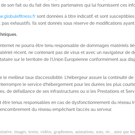
de son fait ou du fait des tiers partenaires qui lui fournissent ces inf
.globulefitness.fr
sont données à titre indicatif, et sont susceptibles
 pas exhaustifs. Ils sont donnés sous réserve de modifications ayant
chniques.
 Internet ne pourra être tenu responsable de dommages matériels liés à l
matériel récent, ne contenant pas de virus et avec un navigateur de d
ataire sur le territoire de l’Union Européenne conformément aux dis
re le meilleur taux d’accessibilité. L’hébergeur assure la continuité de
 d’interrompre le service d’hébergement pour les durées les plus cour
es, de défaillance de ses infrastructures ou si les Prestations et Ser
t être tenus responsables en cas de dysfonctionnement du réseau In
 l’encombrement du réseau empêchant l’accès au serveur.
mitative, images, textes, vidéos, graphismes, animations, sons, etc., ainsi que l