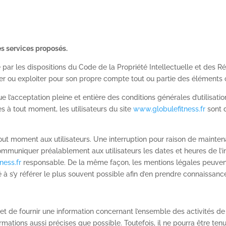
des services proposés.
 par les dispositions du Code de la Propriété Intellectuelle et des R
der ou exploiter pour son propre compte tout ou partie des éléments 
e l’acceptation pleine et entière des conditions générales d’utilisatio
s à tout moment, les utilisateurs du site
www.globulefitness.fr
sont d
out moment aux utilisateurs. Une interruption pour raison de mainte
 communiquer préalablement aux utilisateurs les dates et heures de l’
ness.fr
responsable. De la même façon, les mentions légales peuvent
té à s’y référer le plus souvent possible afin d’en prendre connaissanc
et de fournir une information concernant l’ensemble des activités de
rmations aussi précises que possible. Toutefois, il ne pourra être ten