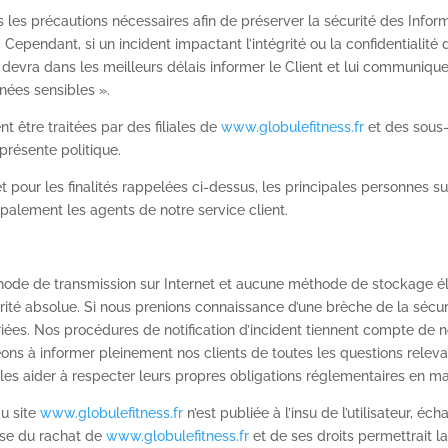
 les précautions nécessaires afin de préserver la sécurité des Infor
pendant, si un incident impactant l’intégrité ou la confidentialité d
i devra dans les meilleurs délais informer le Client et lui communique
nées sensibles ».
t être traitées par des filiales de
www.globulefitness.fr
et des sous-t
 présente politique.
 et pour les finalités rappelées ci-dessus, les principales personnes
ipalement les agents de notre service client.
éthode de transmission sur Internet et aucune méthode de stockage 
é absolue. Si nous prenions connaissance d’une brèche de la sécurité
iées. Nos procédures de notification d’incident tiennent compte de no
s à informer pleinement nos clients de toutes les questions relevan
 les aider à respecter leurs propres obligations réglementaires en ma
du site
www.globulefitness.fr
n’est publiée à l’insu de l’utilisateur, 
èse du rachat de
www.globulefitness.fr
et de ses droits permettrait la