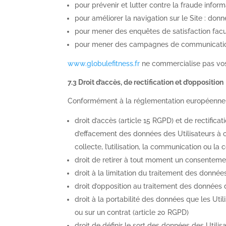
pour prévenir et lutter contre la fraude infor
pour améliorer la navigation sur le Site : donn
pour mener des enquêtes de satisfaction facu
pour mener des campagnes de communication 
www.globulefitness.fr
ne commercialise pas vos 
7.3 Droit d’accès, de rectification et d’opposition
Conformément à la réglementation européenne e
droit d’accès (article 15
RGPD
) et de rectificat
d’effacement des données des Utilisateurs à c
collecte, l’utilisation, la communication ou la 
droit de retirer à tout moment un consentemen
droit à la limitation du traitement des données
droit d’opposition au traitement des données d
droit à la portabilité des données que les Uti
ou sur un contrat (article 20
RGPD
)
droit de définir le sort des données des Utilis