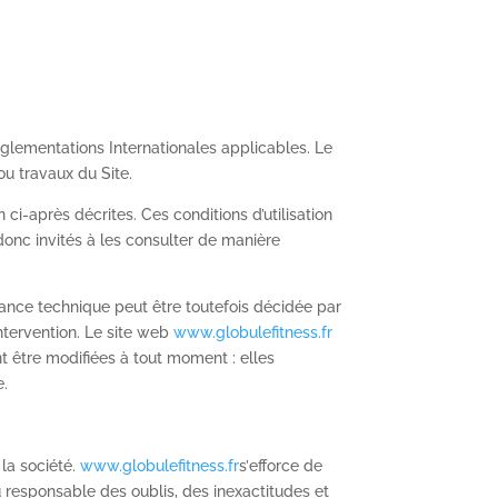
églementations Internationales applicables. Le
ou travaux du Site.
n ci-après décrites. Ces conditions d’utilisation
onc invités à les consulter de manière
nance technique peut être toutefois décidée par
intervention. Le site web
www.globulefitness.fr
 être modifiées à tout moment : elles
e.
 la société.
www.globulefitness.fr
s’
efforce de
u responsable des oublis, des inexactitudes et