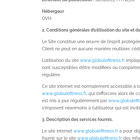
Hébergeur
OVH
2. Conditions générales d’utilisation du site et 
Le Site constitue une œuvre de l’esprit protégée
Client ne peut en aucune manière réutiliser, cé
L’utilisation du site
www.globulefitness.fr
impliqu
sont susceptibles d’être modifiées ou complétée
régulière.
Ce site internet est normalement accessible à t
www.globulefitness.fr
, qui s’efforcera alors de
est mis à jour régulièrement par
www.globulefit
s’imposent néanmoins à l’utilisateur qui est invi
3. Description des services fournis.
Le site internet
www.globulefitness.fr
a pour obj
fournir sur le site
www.globulefitness.fr
des info